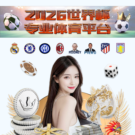
注册入口
华体会体育官方网站