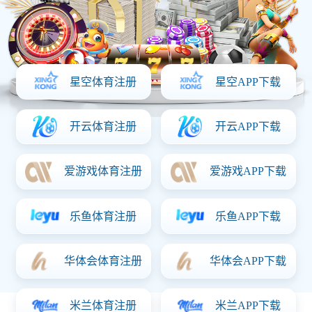
—— 比赛数据从这里开
始
覆盖实时赛事、专业数据、高清视频，
华体会体
育官方网站APP
与网页版为您提供便捷的体育服
务。
APP下载
网页版入口
为什么选择 华体会体育官方网站？
用心服务 · 细节决定体验